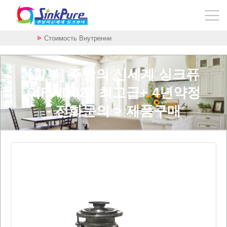
암을 굶기는 대사치료 구충제 - 메벤다졸 - …
[할부] 주방의 신세계 싱크퓨
어FWD620 최고급+ 4년약정
- 전화문의 > 제품구매