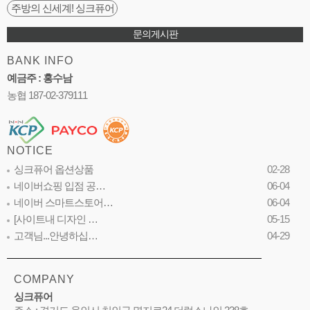
주방의 신세계! 싱크퓨어
문의게시판
BANK INFO
예금주 : 홍수남
농협 187-02-379111
NOTICE
싱크퓨어 옵션상품
02-28
네이버쇼핑 입점 공…
06-04
네이버 스마트스토어…
06-04
[사이트내 디자인 …
05-15
고객님...안녕하십…
04-29
COMPANY
싱크퓨어