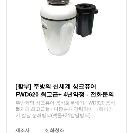
[할부] 주방의 신세계 싱크퓨어
FWD620 최고급+ 4년약정 - 전화문의
주방혁명 싱크퓨어 음식물분쇄기 FWD620 음식
물처리 최고급형+ 다중분쇄 강력허머 →해바라
기 칼날 분쇄방식(맷돌+24칼날방식)
제조사
신화창조