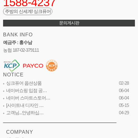
1588-4237
주방의 신세계! 싱크퓨어
문의게시판
BANK INFO
예금주 : 홍수남
농협 187-02-379111
NOTICE
싱크퓨어 옵션상품
02-28
네이버쇼핑 입점 공…
06-04
네이버 스마트스토어…
06-04
[사이트내 디자인 …
05-15
고객님...안녕하십…
04-29
COMPANY