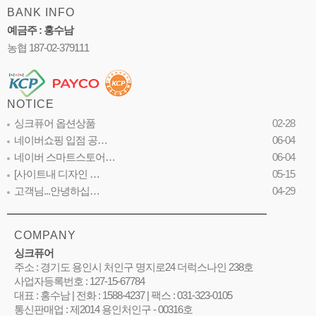
BANK INFO
예금주 : 홍수남
농협 187-02-379111
NOTICE
싱크퓨어 옵션상품
02-28
네이버쇼핑 입점 공…
06-04
네이버 스마트스토어…
06-04
[사이트내 디자인 …
05-15
고객님...안녕하십…
04-29
COMPANY
싱크퓨어
주소 : 경기도 용인시 처인구 명지로24 더럭스나인 238호
사업자등록번호 : 127-15-67784
대표 : 홍수남 | 전화 : 1588-4237 | 팩스 : 031-323-0105
통신판매업 : 제2014 용인처인구 - 00316호