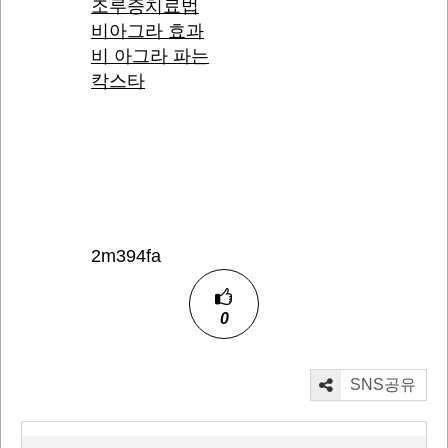
조루증치료법
비아그라 효과
비 아그라 파는
칵스타
2m394fa
0
SNS공유