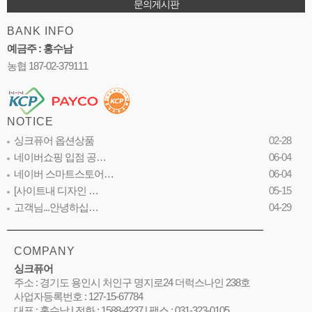
문의게시판
BANK INFO
예금주 : 홍수남
농협 187-02-379111
NOTICE
싱크퓨어 옵션상품
02-28
네이버쇼핑 입점 공…
06-04
네이버 스마트스토어…
06-04
[사이트내 디자인 …
05-15
고객님...안녕하십…
04-29
COMPANY
싱크퓨어
주소 : 경기도 용인시 처인구 명지로24 더럭스나인 238호
사업자등록번호 : 127-15-67784
대표 : 홍수남 | 전화 : 1588-4237 | 팩스 : 031-323-0105