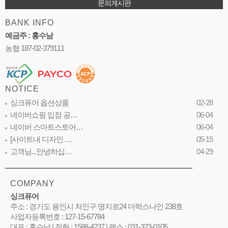
문의게시판
BANK INFO
예금주 : 홍수남
농협 187-02-379111
NOTICE
싱크퓨어 옵션상품
02-28
네이버쇼핑 입점 공…
06-04
네이버 스마트스토어…
06-04
[사이트내 디자인 …
05-15
고객님...안녕하십…
04-29
COMPANY
싱크퓨어
주소 : 경기도 용인시 처인구 명지로24 더럭스나인 238호
사업자등록번호 : 127-15-67784
대표 : 홍수남 | 전화 : 1588-4237 | 팩스 : 031-323-0105