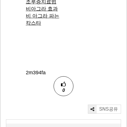
조루증치료법
비아그라 효과
비 아그라 파는
칵스타
2m394fa
0
SNS공유