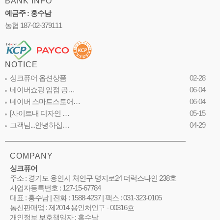
BANK INFO
예금주 : 홍수남
농협 187-02-379111
NOTICE
싱크퓨어 옵션상품
02-28
네이버쇼핑 입점 공…
06-04
네이버 스마트스토어…
06-04
[사이트내 디자인 …
05-15
고객님...안녕하십…
04-29
COMPANY
싱크퓨어
주소 : 경기도 용인시 처인구 명지로24 더럭스나인 238호
사업자등록번호 : 127-15-67784
대표 : 홍수남 | 전화 : 1588-4237 | 팩스 : 031-323-0105
통신판매업 : 제2014 용인처인구 - 00316호
개인정보 보호책임자 : 홍수남