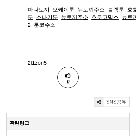
마나토끼
오케이툰
뉴토끼주소
블랙툰
호
툰
소나기툰
뉴토끼주소
호두코믹스
뉴토
2
툰코주소
2l1zon5
0
SNS공유
관련링크