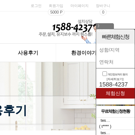
로그인
회원가입
마이페이지
장바구니
5000 P
0
》
CLOSE
《
빠른체험신청
사용후기
환경이야기
개인정보처리 동의
[자세히보기]
1588-4237
용후기
무료체험신청현황
tes…
( t**** )
tes…