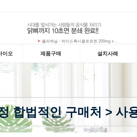
플라케닐 - 하이드록시클로로퀸 200mg x …
바이오
제품구매
설치사례
정 합법적인 구매처 > 사