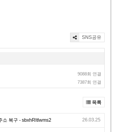
SNS공유
9088회 연결
7387회 연결
목록
26.03.25
구 - sbxhRltlwms2