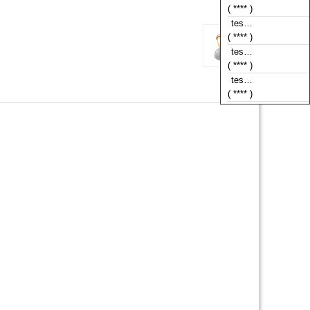
( **** )
tes…
( **** )
tes…
( **** )
tes…
( **** )