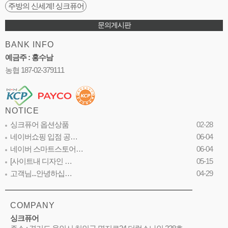
주방의 신세계! 싱크퓨어
문의게시판
BANK INFO
예금주 : 홍수남
농협 187-02-379111
NOTICE
싱크퓨어 옵션상품
02-28
네이버쇼핑 입점 공…
06-04
네이버 스마트스토어…
06-04
[사이트내 디자인 …
05-15
고객님...안녕하십…
04-29
COMPANY
싱크퓨어