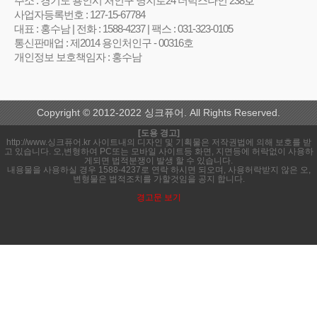
주소 : 경기도 용인시 처인구 명지로24 더럭스나인 238호
사업자등록번호 : 127-15-67784
대표 : 홍수남 | 전화 : 1588-4237 | 팩스 : 031-323-0105
통신판매업 : 제2014 용인처인구 - 00316호
개인정보 보호책임자 : 홍수남
Copyright © 2012-2022 싱크퓨어. All Rights Reserved.
[도용 경고]
http://www.싱크퓨어.kr 사이트내의 디자인 및 기획물은 저작권법에 의해 보호를 받
고 있습니다. 오,변형하여 PC또는 모바일 사이트등 화면, 지면등에 허락없이 사용하
게되면 법적분쟁이 발생 할 수 있습니다.
내용물을 사용하실 경우 1588-4237로 연락 하시면 되오며, 사용허락받지 않은 오,
변형물은 법적조치를 가할것임을 공지 합니다.
경고문 보기