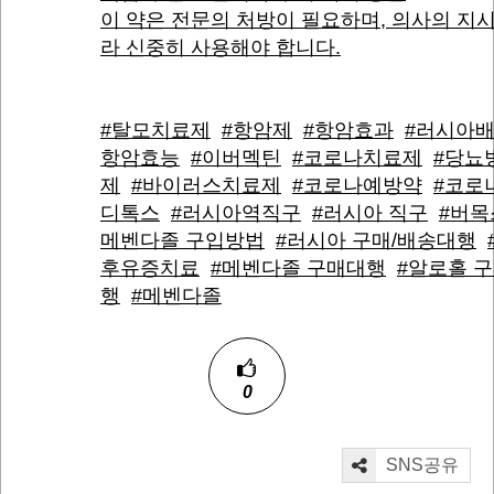
이 약은 전문의 처방이 필요하며, 의사의 지
라 신중히 사용해야 합니다.
#탈모치료제
#항암제
#항암효과
#러시아
항암효능
#이버멕틴
#코로나치료제
#당뇨
제
#바이러스치료제
#코로나예방약
#코로
디톡스
#러시아역직구
#러시아 직구
#버목
메벤다졸 구입방법
#러시아 구매/배송대행
후유증치료
#메벤다졸 구매대행
#알로홀 
행
#메벤다졸
0
SNS공유