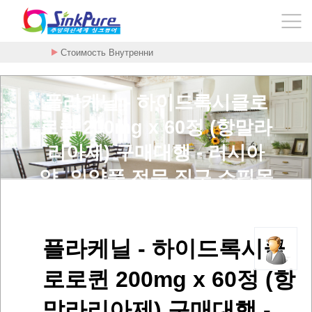
Стоимость Внутренни
암을 굶기는 대사치료 구충제 - 메벤다졸 - …
플라케닐 - 하이드록시클로
로퀸 200mg x 60정 (항말라
리아제) 구매대행 - 러시아
약, 의약품 전문 직구 쇼핑몰
> 사용후기
플라케닐 - 하이드록시클
로로퀸 200mg x 60정 (항
말라리아제) 구매대행 -