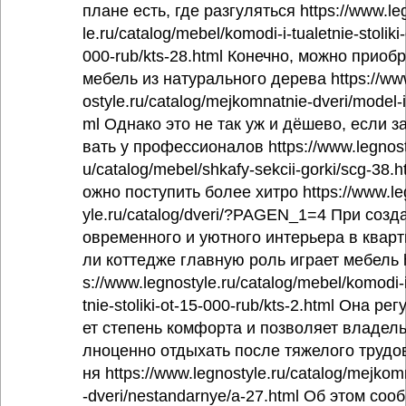
плане есть, где разгуляться https://www.le
le.ru/catalog/mebel/komodi-i-tualetnie-stoliki
000-rub/kts-28.html Конечно, можно приоб
мебель из натурального дерева https://ww
ostyle.ru/catalog/mejkomnatnie-dveri/model-i
ml Однако это не так уж и дёшево, если з
вать у профессионалов https://www.legnost
u/catalog/mebel/shkafy-sekcii-gorki/scg-38.
ожно поступить более хитро https://www.le
yle.ru/catalog/dveri/?PAGEN_1=4 При созд
овременного и уютного интерьера в кварт
ли коттедже главную роль играет мебель 
s://www.legnostyle.ru/catalog/mebel/komodi-i
tnie-stoliki-ot-15-000-rub/kts-2.html Она ре
ет степень комфорта и позволяет владель
лноценно отдыхать после тяжелого трудо
ня https://www.legnostyle.ru/catalog/mejkom
-dveri/nestandarnye/a-27.html Об этом соо