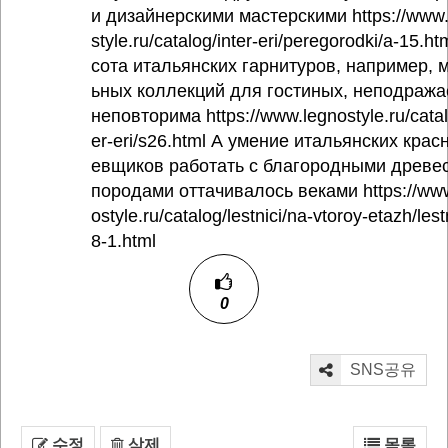
и дизайнерскими мастерскими https://www
style.ru/catalog/inter-eri/peregorodki/a-15.ht
сота итальянских гарнитуров, например, 
ьных коллекций для гостиных, неподража
неповторима https://www.legnostyle.ru/catal
er-eri/s26.html А умение итальянских крас
евщиков работать с благородными древе
породами оттачивалось веками https://ww
ostyle.ru/catalog/lestnici/na-vtoroy-etazh/lest
8-1.html
0
SNS공유
수정
삭제
목록