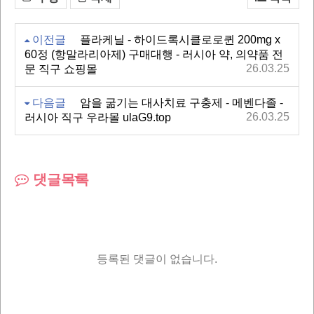
이전글
플라케닐 - 하이드록시클로로퀸 200mg x
60정 (항말라리아제) 구매대행 - 러시아 약, 의약품 전
26.03.25
문 직구 쇼핑몰
다음글
암을 굶기는 대사치료 구충제 - 메벤다졸 -
26.03.25
러시아 직구 우라몰 ulaG9.top
댓글목록
등록된 댓글이 없습니다.