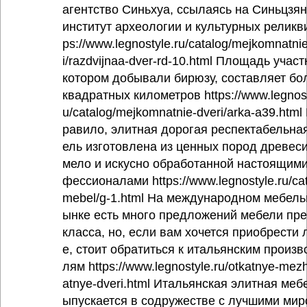
агентство Синьхуа, ссылаясь на Синьцзя
институт археологии и культурных реликви
ps://www.legnostyle.ru/catalog/mejkomnatni
i/razdvijnaa-dver-rd-10.html Площадь участ
котором добывали бирюзу, составляет бо
квадратных километров https://www.legnost
u/catalog/mejkomnatnie-dveri/arka-a39.html 
равило, элитная дорогая респектабельна
ель изготовлена из ценных пород древеси
мело и искусно обработанной настоящими
фессионалами https://www.legnostyle.ru/cat
mebel/g-1.html На международном мебель
ынке есть много предложений мебели пр
класса, но, если вам хочется приобрести
е, стоит обратиться к итальянским произв
лям https://www.legnostyle.ru/otkatnye-me
atnye-dveri.html Итальянская элитная меб
ыпускается в содружестве с лучшими ми