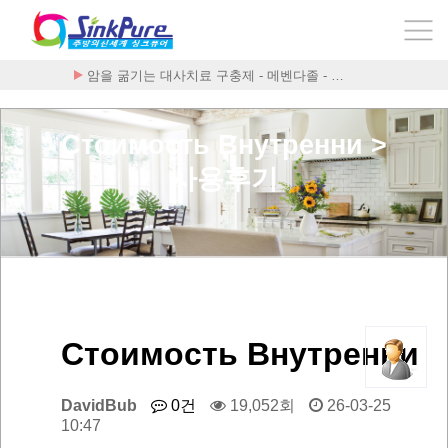
암을 굶기는 대사치료 구충제 - 메벤다졸 - …
Стоимость Внутренни >
사용후기
Стоимость Внутренни
DavidBub
0건
19,052회
26-03-25
10:47