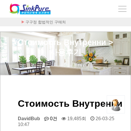
구구정 합법적인 구매처
Стоимость Внутренни >
사용후기
Стоимость Внутренни
DavidBub
0건
19,485회
26-03-25
10:47