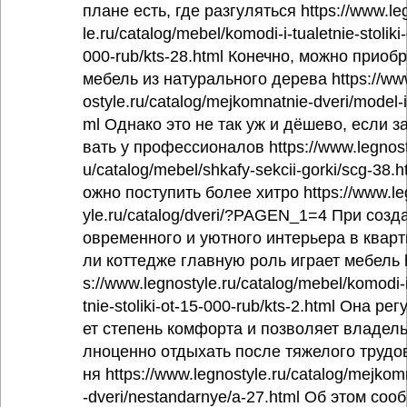
плане есть, где разгуляться https://www.le
le.ru/catalog/mebel/komodi-i-tualetnie-stoliki
000-rub/kts-28.html Конечно, можно приоб
мебель из натурального дерева https://ww
ostyle.ru/catalog/mejkomnatnie-dveri/model-i
ml Однако это не так уж и дёшево, если з
вать у профессионалов https://www.legnost
u/catalog/mebel/shkafy-sekcii-gorki/scg-38.
ожно поступить более хитро https://www.le
yle.ru/catalog/dveri/?PAGEN_1=4 При созд
овременного и уютного интерьера в кварт
ли коттедже главную роль играет мебель 
s://www.legnostyle.ru/catalog/mebel/komodi-i
tnie-stoliki-ot-15-000-rub/kts-2.html Она ре
ет степень комфорта и позволяет владель
лноценно отдыхать после тяжелого трудо
ня https://www.legnostyle.ru/catalog/mejkom
-dveri/nestandarnye/a-27.html Об этом соо