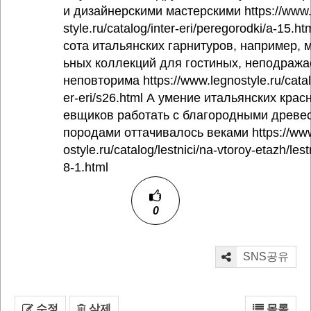
и дизайнерскими мастерскими https://www
style.ru/catalog/inter-eri/peregorodki/a-15.ht
сота итальянских гарнитуров, например, 
ьных коллекций для гостиных, неподража
неповторима https://www.legnostyle.ru/catal
er-eri/s26.html А умение итальянских крас
евщиков работать с благородными древе
породами оттачивалось веками https://ww
ostyle.ru/catalog/lestnici/na-vtoroy-etazh/lest
8-1.html
0
SNS공유
수정
삭제
목록