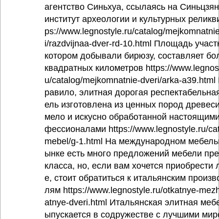
агентство Синьхуа, ссылаясь на Синьцзя
институт археологии и культурных реликви
ps://www.legnostyle.ru/catalog/mejkomnatni
i/razdvijnaa-dver-rd-10.html Площадь участ
котором добывали бирюзу, составляет бо
квадратных километров https://www.legnost
u/catalog/mejkomnatnie-dveri/arka-a39.html 
равило, элитная дорогая респектабельна
ель изготовлена из ценных пород древеси
мело и искусно обработанной настоящими
фессионалами https://www.legnostyle.ru/cat
mebel/g-1.html На международном мебель
ынке есть много предложений мебели пр
класса, но, если вам хочется приобрести
е, стоит обратиться к итальянским произв
лям https://www.legnostyle.ru/otkatnye-me
atnye-dveri.html Итальянская элитная меб
ыпускается в содружестве с лучшими ми