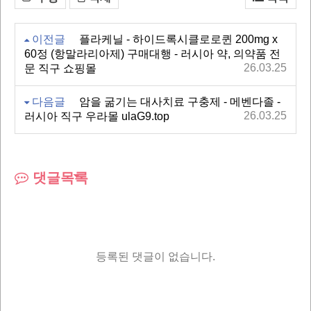
이전글
플라케닐 - 하이드록시클로로퀸 200mg x
60정 (항말라리아제) 구매대행 - 러시아 약, 의약품 전
26.03.25
문 직구 쇼핑몰
다음글
암을 굶기는 대사치료 구충제 - 메벤다졸 -
26.03.25
러시아 직구 우라몰 ulaG9.top
댓글목록
등록된 댓글이 없습니다.