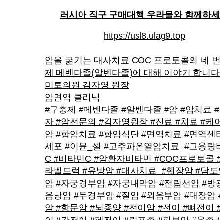
러시아 직구 구매대행 우라몰와 함께하
https://usl8.ulag9.top
암을 굶기는 대사치료 COC 프로토콜의 네 번
제 메벤다졸(알벤다졸)에 대해 이야기 합니다
미토의원 김자영 원장
암면역 클리닉
#구충제 #메벤다졸 #알벤다졸 #암 #암치료 
자 #암전문의 #김자영원장 #진료 #치료 #케어
암 #항암치료 #항암식단 #면역치료 #면역센터
세포 #이뮨_셀 #고주파온열암치료 #고용량
C #비타민C #암환자비타민 #COC프로토콜 
라벨드럭 #유방암 #대사치료 #췌장암 #담도
암 #자궁경부암 #자궁내막암 #전립선암 #방광
음낭암 #두경부암 #질암 #외음부암 #대장암 
암 #항문암 #뇌종양 #전이암 #전이 #뼈전이 