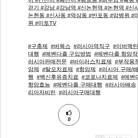
이 #간전이 #폐전이 #림프종 #피부암 #육종 
걷기 #강남 #강남역 #신논현역 #논현역 #신사
논현동 #신사동 #역삼동 #반포동 #암병원 #
원 #미토TV
#구충제
#버목스
#러시아역직구
#이버멕틴
대행
#메벤다졸 구입방법
#메벤다졸 항암
러시아판매전문
#바이러스치료제
#부작용
암제
#탈모치료제
#항암제
#러시아 구매/
행
#백신후유증치료
#코로나치료제
#메벤
항암효능
#메벤다졸 구매대행
#러시아배송
리아자비린
#러시아구매대행
0