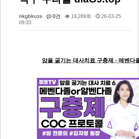
nkgbkuze
0건
19,289회
26-03-25
09:33
암을 굶기는 대사치료 구충제 - 메벤다