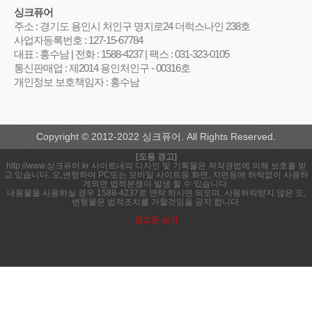
싱크퓨어
주소 : 경기도 용인시 처인구 명지로24 더럭스나인 238호
사업자등록번호 : 127-15-67784
대표 : 홍수남 | 전화 : 1588-4237 | 팩스 : 031-323-0105
통신판매업 : 제2014 용인처인구 - 00316호
개인정보 보호책임자 : 홍수남
Copyright © 2012-2022 싱크퓨어. All Rights Reserved.
[도용 경고]
http://www.싱크퓨어.kr 사이트내의 디자인 및 기획물은 저작권법에 의해 보호를 받
고 있습니다. 오,변형하여 PC또는 모바일 사이트등 화면, 지면등에 허락없이 사용하
게되면 법적분쟁이 발생 할 수 있습니다.
내용물을 사용하실 경우 1588-4237로 연락 하시면 되오며, 사용허락받지 않은 오,
변형물은 법적조치를 가할것임을 공지 합니다.
경고문 보기