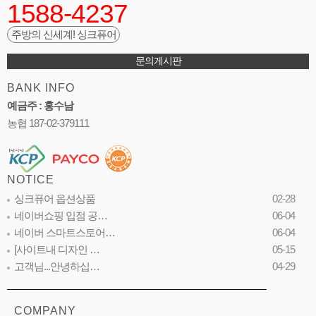
1588-4237
주방의 신세계! 싱크퓨어
문의게시판
BANK INFO
예금주 : 홍수남
농협 187-02-379111
NOTICE
싱크퓨어 옵션상품
02-28
네이버쇼핑 입점 공…
06-04
네이버 스마트스토어…
06-04
[사이트내 디자인 …
05-15
고객님...안녕하십…
04-29
COMPANY