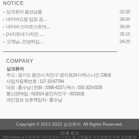
NOTICE
싱크퓨어 옵션상품
02-28
네이버쇼핑 입점 공…
06-04
네이버 스마트스토어…
06-04
[사이트내 디자인 …
05-15
고객님...안녕하십…
04-29
COMPANY
싱크퓨어
주소 : 경기도 용인시 처인구 명지로24 더럭스나인 238호
사업자등록번호 : 127-15-67784
대표 : 홍수남 | 전화 : 1588-4237 | 팩스 : 031-323-0105
통신판매업 : 제2014 용인처인구 - 00316호
개인정보 보호책임자 : 홍수남
Copyright © 2012-2022 싱크퓨어. All Rights Reserved.
[도용 경고]
http://www.싱크퓨어.kr 사이트내의 디자인 및 기획물은 저작권법에 의해 보호를 받