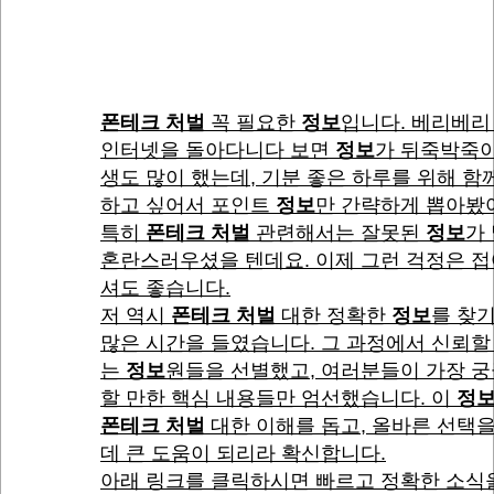
폰테크 처벌
꼭 필요한
정보
입니다. 베리베리
인터넷을 돌아다니다 보면
정보
가 뒤죽박죽이
생도 많이 했는데, 기분 좋은 하루를 위해 함
하고 싶어서 포인트
정보
만 간략하게 뽑아봤
특히
폰테크 처벌
관련해서는 잘못된
정보
가
혼란스러우셨을 텐데요. 이제 그런 걱정은 
셔도 좋습니다.
저 역시
폰테크 처벌
대한 정확한
정보
를 찾
많은 시간을 들였습니다. 그 과정에서 신뢰할
는
정보
원들을 선별했고, 여러분들이 가장 
할 만한 핵심 내용들만 엄선했습니다. 이
정
폰테크 처벌
대한 이해를 돕고, 올바른 선택을
데 큰 도움이 되리라 확신합니다.
아래 링크를 클릭하시면 빠르고 정확한 소식