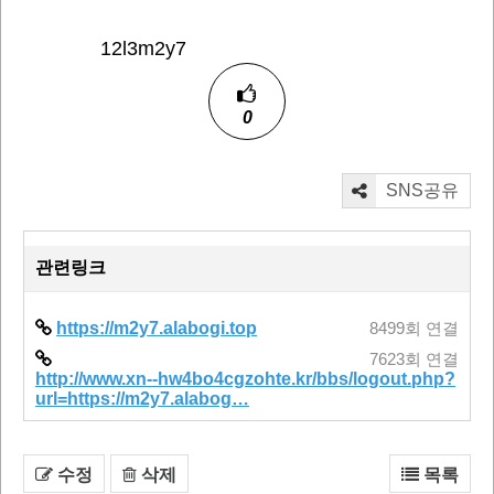
12l3m2y7
0
SNS공유
관련링크
https://m2y7.alabogi.top
8499회 연결
7623회 연결
http://www.xn--hw4bo4cgzohte.kr/bbs/logout.php?
url=https://m2y7.alabog…
수정
삭제
목록