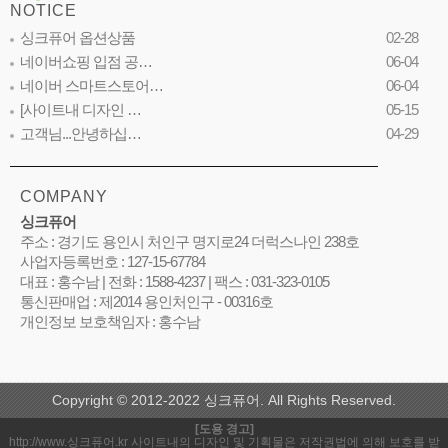
NOTICE
싱크퓨어 옵션상품
02-28
네이버쇼핑 입점 공…
06-04
네이버 스마트스토어…
06-04
[사이트내 디자인 …
05-15
고객님...안녕하십…
04-29
COMPANY
싱크퓨어
주소 : 경기도 용인시 처인구 명지로24 더럭스나인 238호
사업자등록번호 : 127-15-67784
대표 : 홍수남 | 전화 : 1588-4237 | 팩스 : 031-323-0105
통신판매업 : 제2014 용인처인구 - 00316호
개인정보 보호책임자 : 홍수남
Copyright © 2012-2022 싱크퓨어. All Rights Reserved.
[도용 경고]
http://www.싱크퓨어.kr 사이트내의 디자인 및 기획물은 저작권법에 의해 보호를 받