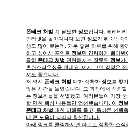
폰테크 처벌
꼭 필요한
정보
입니다. 베리베리
인터넷을 돌아다니다 보면
정보
가 뒤죽박죽이
생도 많이 했는데, 기분 좋은 하루를 위해 함
하고 싶어서 포인트
정보
만 간략하게 뽑아봤
특히
폰테크 처벌
관련해서는 잘못된
정보
가
혼란스러우셨을 텐데요. 이제 그런 걱정은 
셔도 좋습니다.
저 역시
폰테크 처벌
대한 정확한
정보
를 찾
많은 시간을 들였습니다. 그 과정에서 신뢰할
는
정보
원들을 선별했고, 여러분들이 가장 
할 만한 핵심 내용들만 엄선했습니다. 이
정
폰테크 처벌
대한 이해를 돕고, 올바른 선택을
데 큰 도움이 되리라 확신합니다.
아래 링크를 클릭하시면 빠르고 정확한 소식