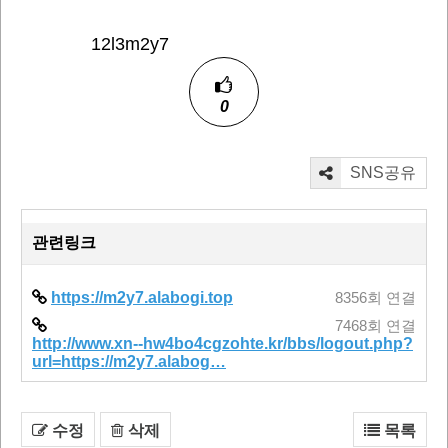
12l3m2y7
0
SNS공유
관련링크
https://m2y7.alabogi.top
8356회 연결
7468회 연결
http://www.xn--hw4bo4cgzohte.kr/bbs/logout.php?
url=https://m2y7.alabog…
수정
삭제
목록