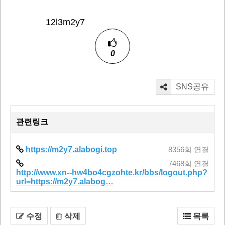
12l3m2y7
0
SNS공유
관련링크
https://m2y7.alabogi.top
8356회 연결
7468회 연결
http://www.xn--hw4bo4cgzohte.kr/bbs/logout.php?
url=https://m2y7.alabog…
수정
삭제
목록