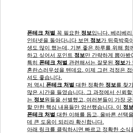
폰테크 처벌
꼭 필요한
정보
입니다. 베리베리
인터넷을 돌아다니다 보면
정보
가 뒤죽박죽이
생도 많이 했는데, 기분 좋은 하루를 위해 함
하고 싶어서 포인트
정보
만 간략하게 뽑아봤
특히
폰테크 처벌
관련해서는 잘못된
정보
가
혼란스러우셨을 텐데요. 이제 그런 걱정은 
셔도 좋습니다.
저 역시
폰테크 처벌
대한 정확한
정보
를 찾
많은 시간을 들였습니다. 그 과정에서 신뢰할
는
정보
원들을 선별했고, 여러분들이 가장 
할 만한 핵심 내용들만 엄선했습니다. 이
정
폰테크 처벌
대한 이해를 돕고, 올바른 선택을
데 큰 도움이 되리라 확신합니다.
아래 링크를 클릭하시면 빠르고 정확한 소식