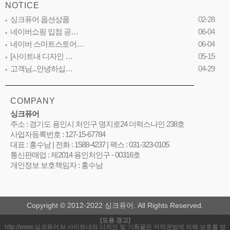
NOTICE
싱크퓨어 옵션상품
02-28
네이버쇼핑 입점 공…
06-04
네이버 스마트스토어…
06-04
[사이트내 디자인 …
05-15
고객님...안녕하십…
04-29
COMPANY
싱크퓨어
주소 : 경기도 용인시 처인구 명지로24 더럭스나인 238호
사업자등록번호 : 127-15-67784
대표 : 홍수남 | 전화 : 1588-4237 | 팩스 : 031-323-0105
통신판매업 : 제2014 용인처인구 - 00316호
개인정보 보호책임자 : 홍수남
Copyright © 2012-2022 싱크퓨어. All Rights Reserved.
[도용 경고]
http://www.싱크퓨어.kr 사이트내의 디자인 및 기획물은 저작권법에 의해 보호를 받