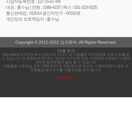
사업자등록번호 : 127-15-67784
대표 : 홍수남 | 전화 : 1588-4237 | 팩스 : 031-323-0105
통신판매업 : 제2014 용인처인구 - 00316호
개인정보 보호책임자 : 홍수남
Copyright © 2012-2022 싱크퓨어. All Rights Reserved.
[도용 경고]
http://www.싱크퓨어.kr 사이트내의 디자인 및 기획물은 저작권법에 의해 보호를 받
고 있습니다. 오,변형하여 PC또는 모바일 사이트등 화면, 지면등에 허락없이 사용하
게되면 법적분쟁이 발생 할 수 있습니다.
내용물을 사용하실 경우 1588-4237로 연락 하시면 되오며, 사용허락받지 않은 오,
변형물은 법적조치를 가할것임을 공지 합니다.
경고문 보기