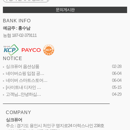
문의게시판
BANK INFO
예금주 : 홍수남
농협 187-02-379111
NOTICE
싱크퓨어 옵션상품
02-28
네이버쇼핑 입점 공…
06-04
네이버 스마트스토어…
06-04
[사이트내 디자인 …
05-15
고객님...안녕하십…
04-29
COMPANY
싱크퓨어
주소 : 경기도 용인시 처인구 명지로24 더럭스나인 238호