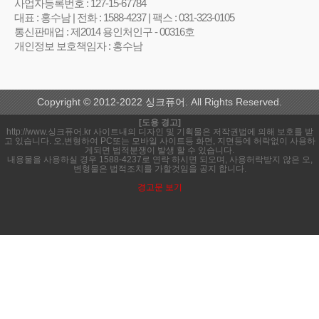
사업자등록번호 : 127-15-67784
대표 : 홍수남 | 전화 : 1588-4237 | 팩스 : 031-323-0105
통신판매업 : 제2014 용인처인구 - 00316호
개인정보 보호책임자 : 홍수남
Copyright © 2012-2022 싱크퓨어. All Rights Reserved.
[도용 경고]
http://www.싱크퓨어.kr 사이트내의 디자인 및 기획물은 저작권법에 의해 보호를 받
고 있습니다. 오,변형하여 PC또는 모바일 사이트등 화면, 지면등에 허락없이 사용하
게되면 법적분쟁이 발생 할 수 있습니다.
내용물을 사용하실 경우 1588-4237로 연락 하시면 되오며, 사용허락받지 않은 오,
변형물은 법적조치를 가할것임을 공지 합니다.
경고문 보기