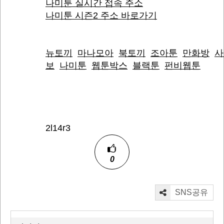
나미툰 실시간 접속 주소
나미툰 시즌2 주소 바로가기
뉴토끼
마나모아
북토끼
조아툰
만화방
사
보
나미툰
웹툰박스
블랙툰
펀비웹툰
2l14r3
0
SNS공유