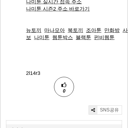
나미툰 실시간 접속 주소
나미툰 시즌2 주소 바로가기
뉴토끼
마나모아
북토끼
조아툰
만화방
사
보
나미툰
웹툰박스
블랙툰
펀비웹툰
2l14r3
0
SNS공유