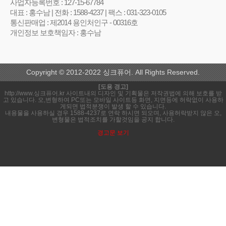
사업자등록번호 : 127-15-67784
대표 : 홍수남 | 전화 : 1588-4237 | 팩스 : 031-323-0105
통신판매업 : 제2014 용인처인구 - 00316호
개인정보 보호책임자 : 홍수남
Copyright © 2012-2022 싱크퓨어. All Rights Reserved.
[도용 경고]
http://www.싱크퓨어.kr 사이트내의 디자인 및 기획물은 저작권법에 의해 보호를 받
고 있습니다. 오,변형하여 PC또는 모바일 사이트등 화면, 지면등에 허락없이 사용하
게되면 법적분쟁이 발생 할 수 있습니다.
내용물을 사용하실 경우 1588-4237로 연락 하시면 되오며, 사용허락받지 않은 오,
변형물은 법적조치를 가할것임을 공지 합니다.
경고문 보기