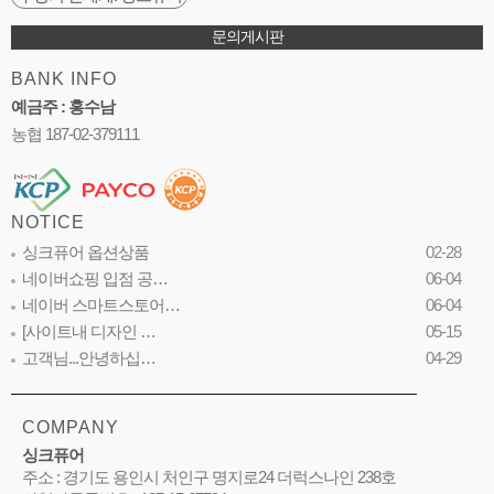
문의게시판
BANK INFO
예금주 : 홍수남
농협 187-02-379111
NOTICE
싱크퓨어 옵션상품
02-28
네이버쇼핑 입점 공…
06-04
네이버 스마트스토어…
06-04
[사이트내 디자인 …
05-15
고객님...안녕하십…
04-29
COMPANY
싱크퓨어
주소 : 경기도 용인시 처인구 명지로24 더럭스나인 238호