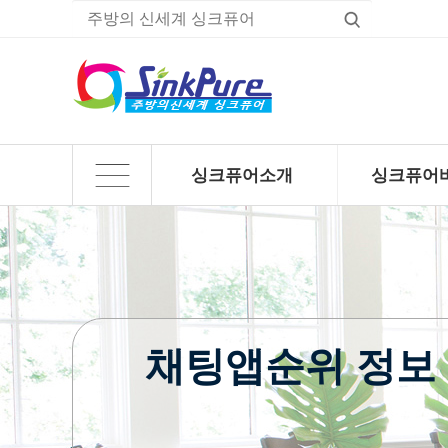
싱크퓨어소개
싱크퓨어
하위분류
하위분류
채팅앱순위 정보 