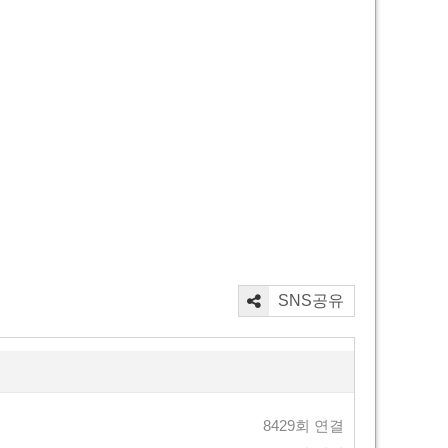
SNS공유
8429회 연결