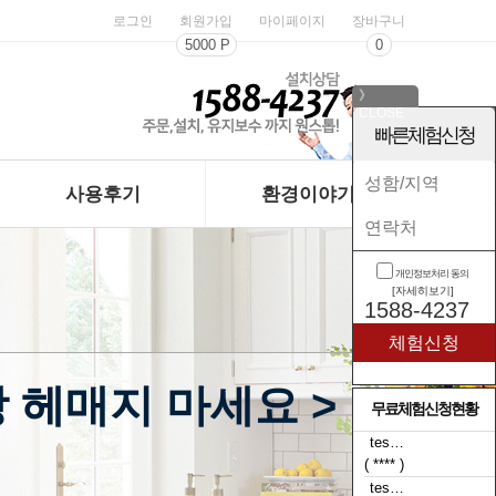
로그인
회원가입
마이페이지
장바구니
5000 P
0
》
CLOSE
《
빠른체험신청
사용후기
환경이야기
개인정보처리 동의
[자세히보기]
1588-4237
 헤매지 마세요 >
무료체험신청현황
tes…
( t**** )
tes…