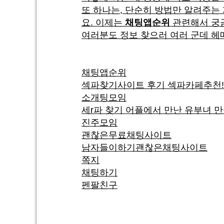
또 하나는, 단순히 방법만 알려주는
요. 이제는
채팅앱순위
관련해서 궁금
여러분도 정보 찾으러 여러 군데 헤
채팅앱순위
섹파찾기사이트 후기 섹파카페추천!
소개팅모임
세r파 찾기 어플에서 만난 유부녀 
진주모임
괜찮은무료채팅사이트
남자들이하기괜찮은채팅사이트
쪽지
채팅하기
펜팔친구