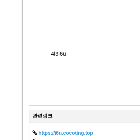
4l3i6u
관련링크
https://i6u.cocoting.top