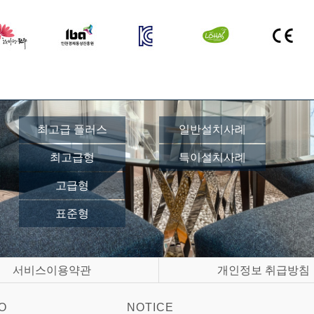
최고급 플러스
일반설치사례
최고급형
특이설치사례
고급형
표준형
서비스이용약관
개인정보 취급방침
O
NOTICE