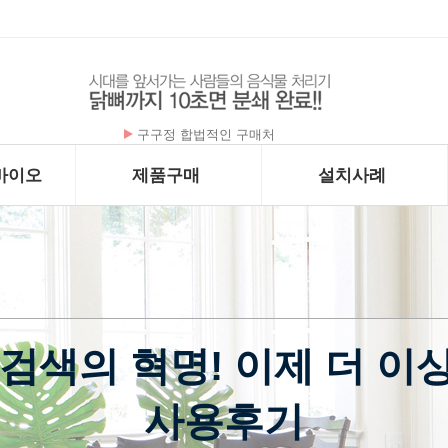
플라케닐 - 하이드록시클로로퀸 200mg x …
바이오
제품구매
설치사례
검색의 혁명! 이제 더 이상
사용후기