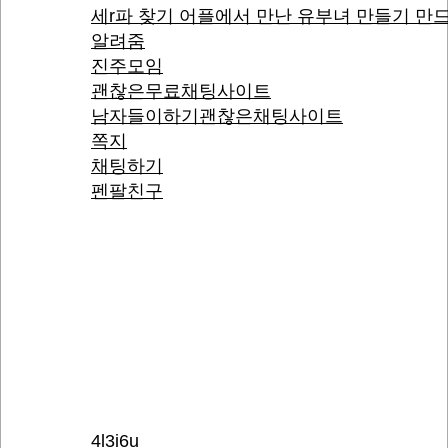
세r파 찾기 어플에서 만난 유부녀 만들기 만
알려줌
진주모임
괜찮은무료채팅사이트
남자들이하기괜찮은채팅사이트
쪽지
채팅하기
펜팔친구
4l3i6u