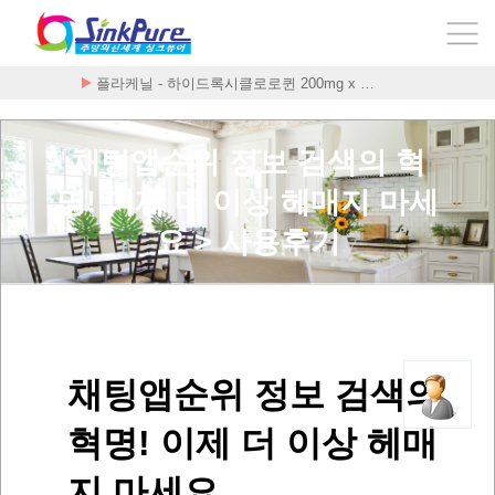
플라케닐 - 하이드록시클로로퀸 200mg x …
채팅앱순위 정보 검색의 혁
명! 이제 더 이상 헤매지 마세
요 > 사용후기
채팅앱순위 정보 검색의
혁명! 이제 더 이상 헤매
지 마세요