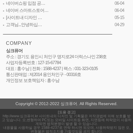
네이버쇼핑 입점 공…
06-04
네이버 스마트스토어…
06-04
[사이트내 디자인 …
05-15
고객님...안녕하십…
04-29
COMPANY
싱크퓨어
주소 : 경기도 용인시 처인구 명지로24 더럭스나인 238호
사업자등록번호 : 127-15-67784
대표 : 홍수남 | 전화 : 1588-4237 | 팩스 : 031-323-0105
통신판매업 : 제2014 용인처인구 - 00316호
개인정보 보호책임자 : 홍수남
Copyright © 2012-2022 싱크퓨어. All Rights Reserved.
[도용 경고]
http://www.싱크퓨어.kr 사이트내의 디자인 및 기획물은 저작권법에 의해 보호를 받
고 있습니다. 오,변형하여 PC또는 모바일 사이트등 화면, 지면등에 허락없이 사용하
게되면 법적분쟁이 발생 할 수 있습니다.
내용물을 사용하실 경우 1588-4237로 연락 하시면 되오며, 사용허락받지 않은 오,
변형물은 법적조치를 가할것임을 공지 합니다.