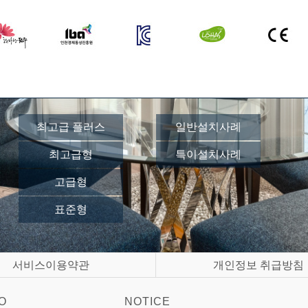
최고급 플러스
일반설치사례
최고급형
특이설치사례
고급형
표준형
서비스이용약관
개인정보 취급방침
O
NOTICE