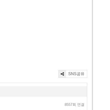
SNS공유
8557회 연결