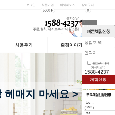
로그인
회원가입
마이페이지
장바구니
5000 P
0
》
CLOSE
《
빠른체험신청
사용후기
환경이야기
개인정보처리 동의
[자세히보기]
1588-4237
 헤매지 마세요 >
무료체험신청현황
tes…
( **** )
tes…