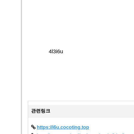
4l3i6u
관련링크
https://i6u.cocoting.top