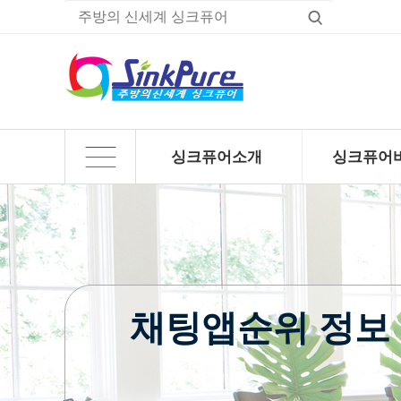
싱크퓨어소개
싱크퓨어
하위분류
하위분류
채팅앱순위 정보 