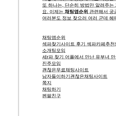
또 하나는, 단순히 방법만 알려주는
요. 이제는
채팅앱순위
관련해서 궁금
여러분도 정보 찾으러 여러 군데 헤
채팅앱순위
섹파찾기사이트 후기 섹파카페추천!
소개팅모임
세r파 찾기 어플에서 만난 유부녀 
진주모임
괜찮은무료채팅사이트
남자들이하기괜찮은채팅사이트
쪽지
채팅하기
펜팔친구