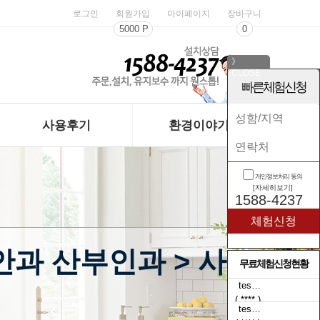
로그인
회원가입
마이페이지
장바구니
5000 P
0
》
CLOSE
《
빠른체험신청
사용후기
환경이야기
개인정보처리 동의
[자세히보기]
1588-4237
과 산부인과 > 사
무료체험신청현황
tes…
( **** )
tes…