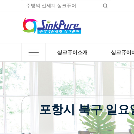
싱크퓨어소개
싱크퓨어
하위분류
하위분류
포항시 북구 일요