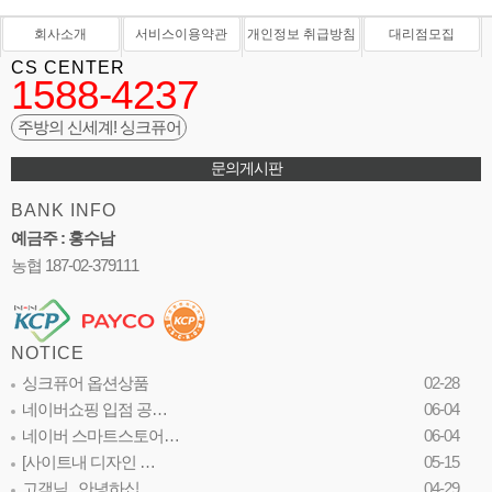
회사소개
서비스이용약관
개인정보 취급방침
대리점모집
CS CENTER
1588-4237
주방의 신세계! 싱크퓨어
문의게시판
BANK INFO
예금주 : 홍수남
농협 187-02-379111
NOTICE
싱크퓨어 옵션상품
02-28
네이버쇼핑 입점 공…
06-04
네이버 스마트스토어…
06-04
[사이트내 디자인 …
05-15
고객님...안녕하십…
04-29