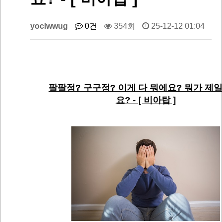
yoclwwug
0건
354회
25-12-12 01:04
팔팔정? 구구정? 이게 다 뭐에요? 뭐가 제일
요? - [ 비아탑 ]