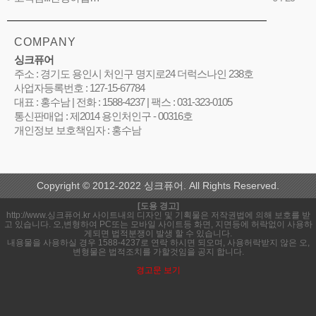
COMPANY
싱크퓨어
주소 : 경기도 용인시 처인구 명지로24 더럭스나인 238호
사업자등록번호 : 127-15-67784
대표 : 홍수남 | 전화 : 1588-4237 | 팩스 : 031-323-0105
통신판매업 : 제2014 용인처인구 - 00316호
개인정보 보호책임자 : 홍수남
Copyright © 2012-2022 싱크퓨어. All Rights Reserved.
[도용 경고]
http://www.싱크퓨어.kr 사이트내의 디자인 및 기획물은 저작권법에 의해 보호를 받
고 있습니다. 오,변형하여 PC또는 모바일 사이트등 화면, 지면등에 허락없이 사용하
게되면 법적분쟁이 발생 할 수 있습니다.
내용물을 사용하실 경우 1588-4237로 연락 하시면 되오며, 사용허락받지 않은 오,
변형물은 법적조치를 가할것임을 공지 합니다.
경고문 보기