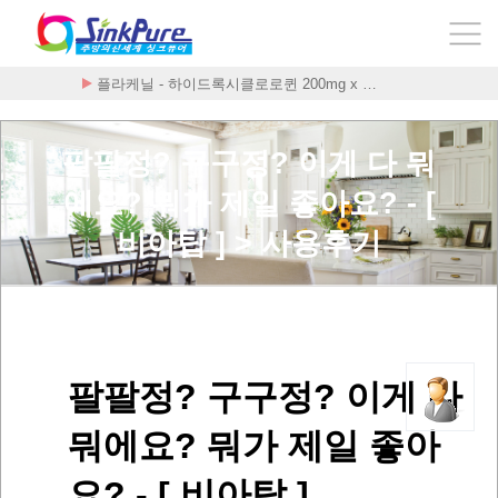
플라케닐 - 하이드록시클로로퀸 200mg x …
팔팔정? 구구정? 이게 다 뭐
에요? 뭐가 제일 좋아요? - [
비아탑 ] > 사용후기
팔팔정? 구구정? 이게 다
뭐에요? 뭐가 제일 좋아
요? - [ 비아탑 ]