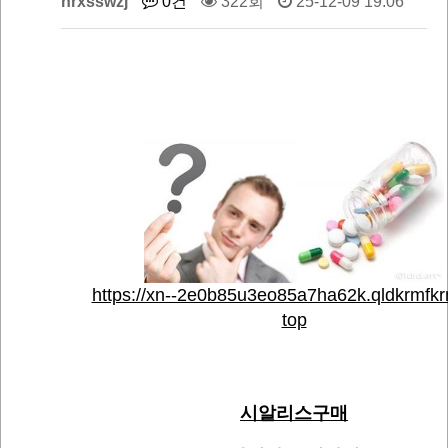
nrxsswzj
0건
322회
25-12-09 19:06
https://xn--2e0b85u3eo85a7ha62k.qldkrmfkrn
top
시알리스구매