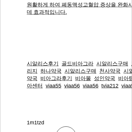
원활하게 하여 폐동맥성고혈압 증상을 완화
데 효과적입니다.
시알리스후기
골드비아그라
시알리스구매
리지
하나약국
시알리스구매
천사약국
시
약국
비아그라후기
비아몰
성인약국
비아
아센터
viaa55
viaa56
viaa56
tvia212
viaa
1m1tzd