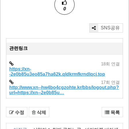
0
SNS공유
관련링크
18회 연결
https://xn-
-2e0b85u3eo85a7ha62k.qldkrmfkrndlqcj.top
17회 연결
http://www.xn--hw4bo4cgzohte.kr/bbs/logout.php?
url=https://xn--2e0b85u…
수정
삭제
목록