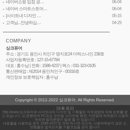
네이버쇼핑 입점 공…
06-04
네이버 스마트스토어…
06-04
[사이트내 디자인 …
05-15
고객님...안녕하십…
04-29
COMPANY
싱크퓨어
주소 : 경기도 용인시 처인구 명지로24 더럭스나인 238호
사업자등록번호 : 127-15-67784
대표 : 홍수남 | 전화 : 1588-4237 | 팩스 : 031-323-0105
통신판매업 : 제2014 용인처인구 - 00316호
개인정보 보호책임자 : 홍수남
Copyright © 2012-2022 싱크퓨어. All Rights Reserved.
[도용 경고]
http://www.싱크퓨어.kr 사이트내의 디자인 및 기획물은 저작권법에 의해 보호를 받
고 있습니다. 오,변형하여 PC또는 모바일 사이트등 화면, 지면등에 허락없이 사용하
게되면 법적분쟁이 발생 할 수 있습니다.
내용물을 사용하실 경우 1588-4237로 연락 하시면 되오며, 사용허락받지 않은 오,
변형물은 법적조치를 가할것임을 공지 합니다.