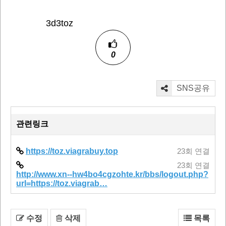
3d3toz
0
SNS공유
관련링크
https://toz.viagrabuy.top
23회 연결
23회 연결
http://www.xn--hw4bo4cgzohte.kr/bbs/logout.php?
url=https://toz.viagrab…
수정
삭제
목록