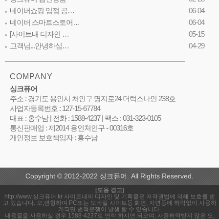
네이버쇼핑 입점 공…
06-04
네이버 스마트스토어…
06-04
[사이트내 디자인 …
05-15
고객님...안녕하십…
04-29
COMPANY
싱크퓨어
주소 : 경기도 용인시 처인구 명지로24 더럭스나인 238호
사업자등록번호 : 127-15-67784
대표 : 홍수남 | 전화 : 1588-4237 | 팩스 : 031-323-0105
통신판매업 : 제2014 용인처인구 - 00316호
개인정보 보호책임자 : 홍수남
Copyright © 2012-2022 싱크퓨어. All Rights Reserved.
[도용 경고]
http://www.싱크퓨어.kr 사이트내의 디자인 및 기획물은 저작권법에 의해 보호를 받
고 있습니다. 오,변형하여 PC또는 모바일 사이트등 화면, 지면등에 허락없이 사용하
게되면 법적분쟁이 발생 할 수 있습니다.
내용물을 사용하실 경우 1588-4237로 연락 하시면 되오며, 사용허락받지 않은 오,